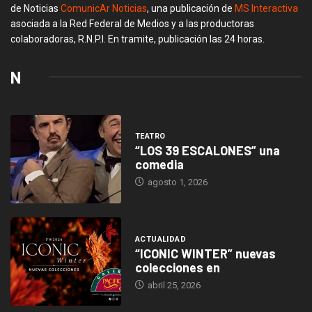
de Noticias
ComunicAr Noticias
, una publicación de
MS Interactiva
asociada a la Red Federal de Medios y a las productoras
colaboradoras, R.N.P.I. En tramite, publicación las 24 horas.
N
TEATRO
“LOS 39 ESCALONES” una
comedia
agosto 1, 2026
ACTUALIDAD
“ICONIC WINTER” nuevas
colecciones en
abril 25, 2026