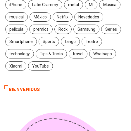
iPhone
Latin Grammy
metal
MI
Musica
musical
México
Netflix
Novedades
pelicula
premios
Rock
Samsung
Series
Smartphone
Sports
tango
Teatro
technology
Tips & Tricks
travel
Whatsapp
Xiaomi
YouTube
BIENVENIDOS