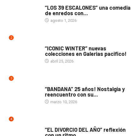
TEATRO
“LOS 39 ESCALONES” una comedia
de enredos con...
agosto 1, 2026
2
ACTUALIDAD
“ICONIC WINTER” nuevas
colecciones en Galerias pacifico!
abril 25, 2026
3
ACTUALIDAD
“BANDANA” 25 años! Nostalgia y
reencuentro con su...
marzo 10, 2026
4
TEATRO
“EL DIVORCIO DEL AÑO” reflexión
con un ritmo...