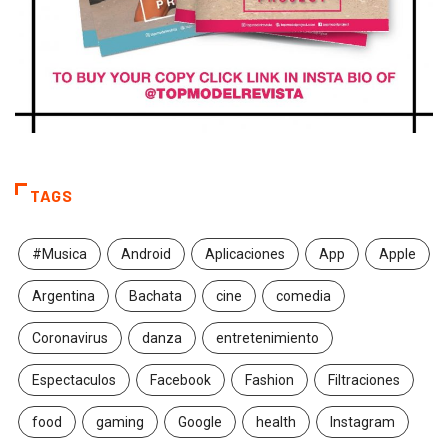
TAGS
#Musica
Android
Aplicaciones
App
Apple
Argentina
Bachata
cine
comedia
Coronavirus
danza
entretenimiento
Espectaculos
Facebook
Fashion
Filtraciones
food
gaming
Google
health
Instagram