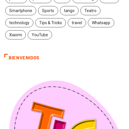
Smartphone
Sports
tango
Teatro
technology
Tips & Tricks
travel
Whatsapp
Xiaomi
YouTube
BIENVENIDOS