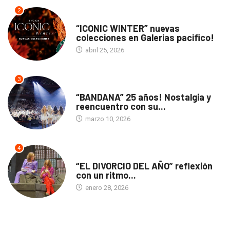
2
ACTUALIDAD
“ICONIC WINTER” nuevas
colecciones en Galerias pacifico!
abril 25, 2026
3
ACTUALIDAD
“BANDANA” 25 años! Nostalgia y
reencuentro con su...
marzo 10, 2026
4
TEATRO
“EL DIVORCIO DEL AÑO” reflexión
con un ritmo...
enero 28, 2026