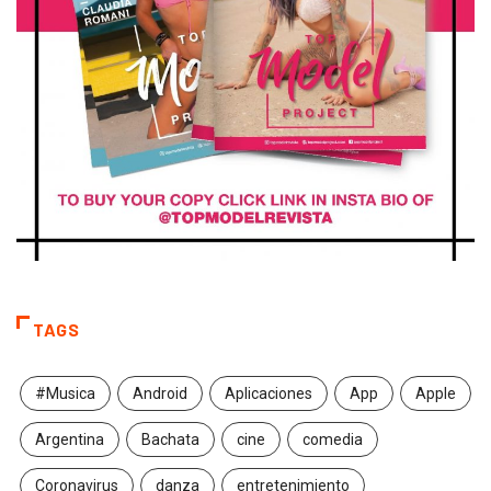
TAGS
#Musica
Android
Aplicaciones
App
Apple
Argentina
Bachata
cine
comedia
Coronavirus
danza
entretenimiento