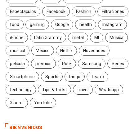
Espectaculos
Facebook
Fashion
Filtraciones
food
gaming
Google
health
Instagram
iPhone
Latin Grammy
metal
MI
Musica
musical
México
Netflix
Novedades
pelicula
premios
Rock
Samsung
Series
Smartphone
Sports
tango
Teatro
technology
Tips & Tricks
travel
Whatsapp
Xiaomi
YouTube
BIENVENIDOS