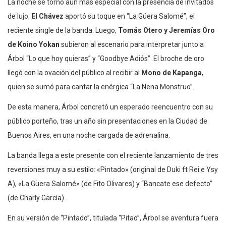
La noche se tornó aún más especial con la presencia de invitados
de lujo.
El Chávez
aportó su toque en “La Güera Salomé”, el
reciente single de la banda. Luego,
Tomás Otero y Jeremías Oro
de Koino Yokan
subieron al escenario para interpretar junto a
Árbol “Lo que hoy quieras” y “Goodbye Adiós”. El broche de oro
llegó con la ovación del público al recibir al
Mono de Kapanga
,
quien se sumó para cantar la enérgica “La Nena Monstruo”.
De esta manera, Árbol concretó un esperado reencuentro con su
público porteño, tras un año sin presentaciones en la Ciudad de
Buenos Aires, en una noche cargada de adrenalina.
La banda llega a este presente con el reciente lanzamiento de tres
reversiones muy a su estilo: «Pintado» (original de Duki ft Rei e Ysy
A), «La Güera Salomé» (de Fito Olivares) y “Bancate ese defecto”
(de Charly García).
En su versión de “Pintado”, titulada “Pitao”, Árbol se aventura fuera