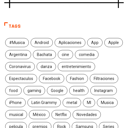
TAGS
#Musica
Android
Aplicaciones
App
Apple
Argentina
Bachata
cine
comedia
Coronavirus
danza
entretenimiento
Espectaculos
Facebook
Fashion
Filtraciones
food
gaming
Google
health
Instagram
iPhone
Latin Grammy
metal
MI
Musica
musical
México
Netflix
Novedades
pelicula
premios
Rock
Samsung
Series