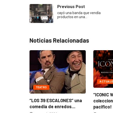
Previous Post
cayó una banda que vendía
productos en una…
Noticias Relacionadas
ASHION
ACTUALIDAD
TEATRO
” nuevas
“BANDANA” 25 años!
“LOS 39 
alerias
Nostalgia y reencuentro
comedia 
con...