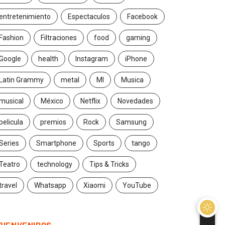
entretenimiento
Espectaculos
Facebook
Fashion
Filtraciones
food
gaming
Google
health
Instagram
iPhone
Latin Grammy
metal
MI
Musica
musical
México
Netflix
Novedades
pelicula
premios
Rock
Samsung
Series
Smartphone
Sports
tango
Teatro
technology
Tips & Tricks
travel
Whatsapp
Xiaomi
YouTube
BIENVENIDOS