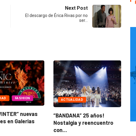
Next Post
El descargo de Érica Rivas por no
ser…
ACTUALIDAD
FASHION
“ICONIC WINTER” nuevas
“B
ESCALONES” una
colecciones en Galerias
No
de enredos...
pacifico!
co