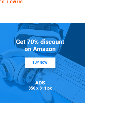
FOLLOW US
ACTUALIDAD
ANDANA” 25 años!
stalgia y reencuentro
n...