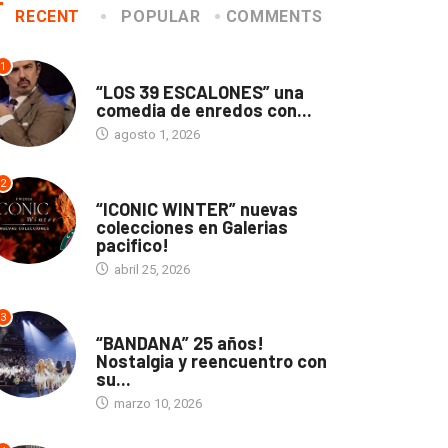
marzo 10, 2026
RECENT
POPULAR
COMMENTS
1
TEATRO
“LOS 39 ESCALONES” una
comedia de enredos con...
agosto 1, 2026
2
ACTUALIDAD
“ICONIC WINTER” nuevas
colecciones en Galerias
pacifico!
abril 25, 2026
3
ACTUALIDAD
“BANDANA” 25 años!
Nostalgia y reencuentro con
su...
marzo 10, 2026