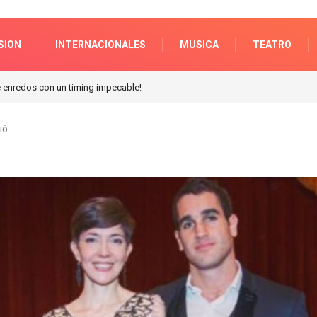
SION
INTERNACIONALES
MUSICA
TEATRO
n Galerias pacifico!
ció…