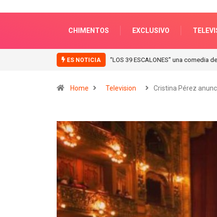
CHIMENTOS
EXCLUSIVO
TELEVI
“ICONIC WINTER” nuevas colecciones e
ES NOTICIA
Home
Television
Cristina Pérez anun