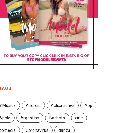
TAGS
#Musica
Android
Aplicaciones
App
Apple
Argentina
Bachata
cine
comedia
Coronavirus
danza