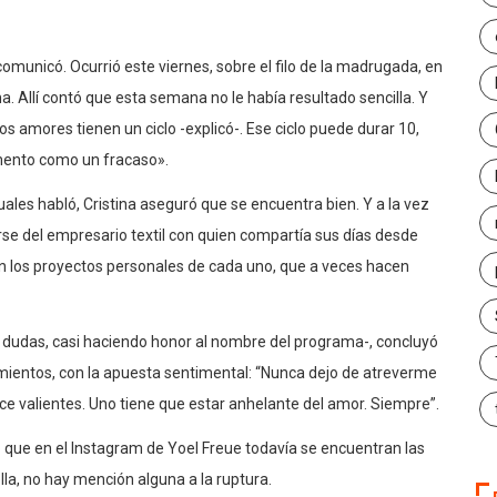
comunicó. Ocurrió este viernes, sobre el filo de la madrugada, en
ma. Allí contó que esta semana no le había resultado sencilla. Y
os amores tienen un ciclo -explicó-. Ese ciclo puede durar 10,
mento como un fracaso».
cuales habló, Cristina aseguró que se encuentra bien. Y a la vez
arse del empresario textil con quien compartía sus días desde
on los proyectos personales de cada uno, que a veces hacen
n dudas, casi haciendo honor al nombre del programa-, concluyó
mientos, con la apuesta sentimental: “Nunca dejo de atreverme
e valientes. Uno tiene que estar anhelante del amor. Siempre”.
o que en el Instagram de Yoel Freue todavía se encuentran las
lla, no hay mención alguna a la ruptura.