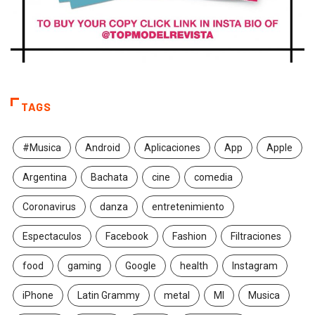
TAGS
#Musica
Android
Aplicaciones
App
Apple
Argentina
Bachata
cine
comedia
Coronavirus
danza
entretenimiento
Espectaculos
Facebook
Fashion
Filtraciones
food
gaming
Google
health
Instagram
iPhone
Latin Grammy
metal
MI
Musica