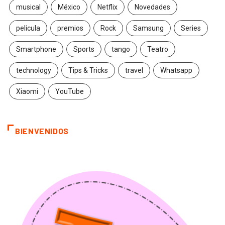
musical
México
Netflix
Novedades
pelicula
premios
Rock
Samsung
Series
Smartphone
Sports
tango
Teatro
technology
Tips & Tricks
travel
Whatsapp
Xiaomi
YouTube
BIENVENIDOS