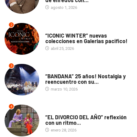
agosto 1, 2026
2
ACTUALIDAD
“ICONIC WINTER” nuevas
colecciones en Galerias pacifico!
abril 25, 2026
3
ACTUALIDAD
“BANDANA” 25 años! Nostalgia y
reencuentro con su...
marzo 10, 2026
4
TEATRO
“EL DIVORCIO DEL AÑO” reflexión
con un ritmo...
enero 28, 2026