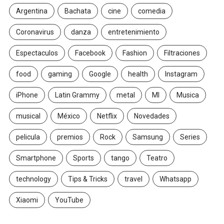
Argentina
Bachata
cine
comedia
Coronavirus
danza
entretenimiento
Espectaculos
Facebook
Fashion
Filtraciones
food
gaming
Google
health
Instagram
iPhone
Latin Grammy
metal
MI
Musica
musical
México
Netflix
Novedades
pelicula
premios
Rock
Samsung
Series
Smartphone
Sports
tango
Teatro
technology
Tips & Tricks
travel
Whatsapp
Xiaomi
YouTube