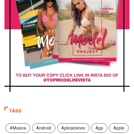
TAGS
#Musica
Android
Aplicaciones
App
Apple