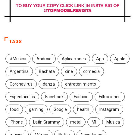
TAGS
#Musica
Android
Aplicaciones
App
Apple
Argentina
Bachata
cine
comedia
Coronavirus
danza
entretenimiento
Espectaculos
Facebook
Fashion
Filtraciones
food
gaming
Google
health
Instagram
iPhone
Latin Grammy
metal
MI
Musica
musical
México
Netflix
Novedades