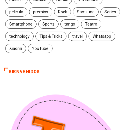
pelicula
premios
Rock
Samsung
Series
Smartphone
Sports
tango
Teatro
technology
Tips & Tricks
travel
Whatsapp
Xiaomi
YouTube
BIENVENIDOS