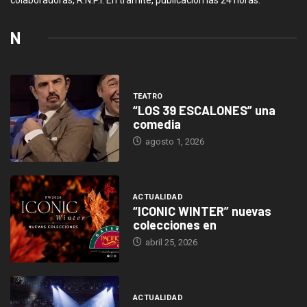
colaboradoras, R.N.P.I. En tramite, publicación las 24 horas.
N
TEATRO
“LOS 39 ESCALONES” una
comedia
agosto 1, 2026
ACTUALIDAD
“ICONIC WINTER” nuevas
colecciones en
abril 25, 2026
ACTUALIDAD