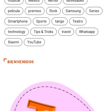
musical
México
Netflix
Novedades
pelicula
premios
Rock
Samsung
Series
Smartphone
Sports
tango
Teatro
technology
Tips & Tricks
travel
Whatsapp
Xiaomi
YouTube
BIENVENIDOS