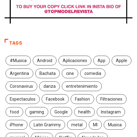
TAGS
#Musica
Android
Aplicaciones
App
Apple
Argentina
Bachata
cine
comedia
Coronavirus
danza
entretenimiento
Espectaculos
Facebook
Fashion
Filtraciones
food
gaming
Google
health
Instagram
iPhone
Latin Grammy
metal
MI
Musica