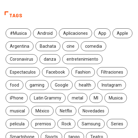
TAGS
#Musica
Android
Aplicaciones
App
Apple
Argentina
Bachata
cine
comedia
Coronavirus
danza
entretenimiento
Espectaculos
Facebook
Fashion
Filtraciones
food
gaming
Google
health
Instagram
iPhone
Latin Grammy
metal
MI
Musica
musical
México
Netflix
Novedades
pelicula
premios
Rock
Samsung
Series
Smartphone
Sports
tango
Teatro