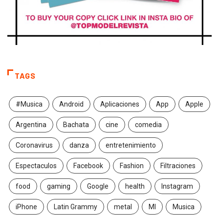
TAGS
#Musica
Android
Aplicaciones
App
Apple
Argentina
Bachata
cine
comedia
Coronavirus
danza
entretenimiento
Espectaculos
Facebook
Fashion
Filtraciones
food
gaming
Google
health
Instagram
iPhone
Latin Grammy
metal
MI
Musica