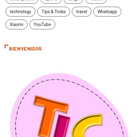
technology
Tips & Tricks
travel
Whatsapp
Xiaomi
YouTube
BIENVENIDOS