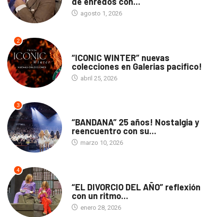
de enredos con...
agosto 1, 2026
2
ACTUALIDAD
“ICONIC WINTER” nuevas
colecciones en Galerias pacifico!
abril 25, 2026
3
ACTUALIDAD
“BANDANA” 25 años! Nostalgia y
reencuentro con su...
marzo 10, 2026
4
TEATRO
“EL DIVORCIO DEL AÑO” reflexión
con un ritmo...
enero 28, 2026