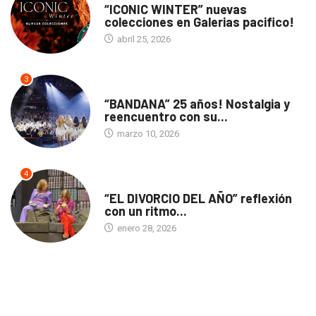
“ICONIC WINTER” nuevas
colecciones en Galerias pacifico!
abril 25, 2026
3
ACTUALIDAD
“BANDANA” 25 años! Nostalgia y
reencuentro con su...
marzo 10, 2026
4
TEATRO
“EL DIVORCIO DEL AÑO” reflexión
con un ritmo...
enero 28, 2026