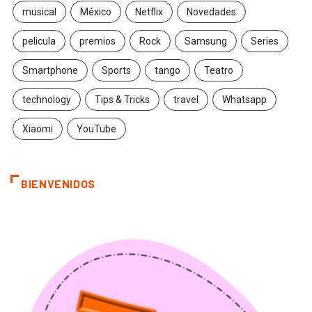
musical
México
Netflix
Novedades
pelicula
premios
Rock
Samsung
Series
Smartphone
Sports
tango
Teatro
technology
Tips & Tricks
travel
Whatsapp
Xiaomi
YouTube
BIENVENIDOS