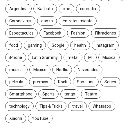
Argentina
Bachata
cine
comedia
Coronavirus
danza
entretenimiento
Espectaculos
Facebook
Fashion
Filtraciones
food
gaming
Google
health
Instagram
iPhone
Latin Grammy
metal
MI
Musica
musical
México
Netflix
Novedades
pelicula
premios
Rock
Samsung
Series
Smartphone
Sports
tango
Teatro
technology
Tips & Tricks
travel
Whatsapp
Xiaomi
YouTube