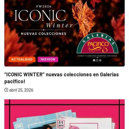
CTUALIDAD
FASHION
A
NIC WINTER” nuevas colecciones en Galerias
“BAN
fico!
ma
il 25, 2026