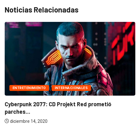
Noticias Relacionadas
ACIONALES
ekt Red prometió
INTERNACIONALES
Amnesia: Rebirth, requis
octubre 19, 2020