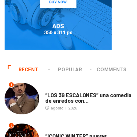
RECENT
POPULAR
COMMENTS
1
TEATRO
“LOS 39 ESCALONES” una comedia
de enredos con...
agosto 1, 2026
2
ACTUALIDAD
“ICONIC WINTER” nuevas