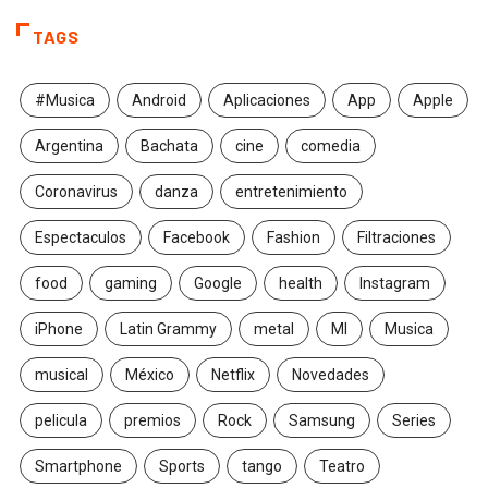
TAGS
#Musica
Android
Aplicaciones
App
Apple
Argentina
Bachata
cine
comedia
Coronavirus
danza
entretenimiento
Espectaculos
Facebook
Fashion
Filtraciones
food
gaming
Google
health
Instagram
iPhone
Latin Grammy
metal
MI
Musica
musical
México
Netflix
Novedades
pelicula
premios
Rock
Samsung
Series
Smartphone
Sports
tango
Teatro