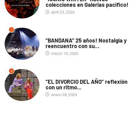
colecciones en Galerias pacifico!
abril 25, 2026
3
ACTUALIDAD
“BANDANA” 25 años! Nostalgia y
reencuentro con su...
marzo 10, 2026
4
TEATRO
“EL DIVORCIO DEL AÑO” reflexión
con un ritmo...
enero 28, 2026