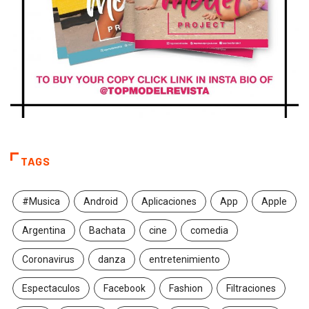
TAGS
#Musica
Android
Aplicaciones
App
Apple
Argentina
Bachata
cine
comedia
Coronavirus
danza
entretenimiento
Espectaculos
Facebook
Fashion
Filtraciones