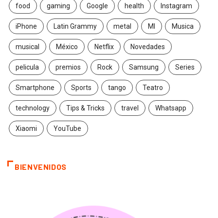
food
gaming
Google
health
Instagram
iPhone
Latin Grammy
metal
MI
Musica
musical
México
Netflix
Novedades
pelicula
premios
Rock
Samsung
Series
Smartphone
Sports
tango
Teatro
technology
Tips & Tricks
travel
Whatsapp
Xiaomi
YouTube
BIENVENIDOS