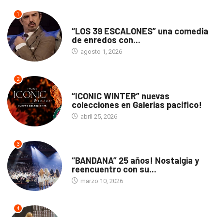
1
TEATRO
“LOS 39 ESCALONES” una comedia
de enredos con...
agosto 1, 2026
2
ACTUALIDAD
“ICONIC WINTER” nuevas
colecciones en Galerias pacifico!
abril 25, 2026
3
ACTUALIDAD
“BANDANA” 25 años! Nostalgia y
reencuentro con su...
marzo 10, 2026
4
TEATRO