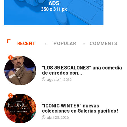
RECENT
POPULAR
COMMENTS
1
TEATRO
“LOS 39 ESCALONES” una comedia
de enredos con...
agosto 1, 2026
2
ACTUALIDAD
“ICONIC WINTER” nuevas
colecciones en Galerias pacifico!
abril 25, 2026