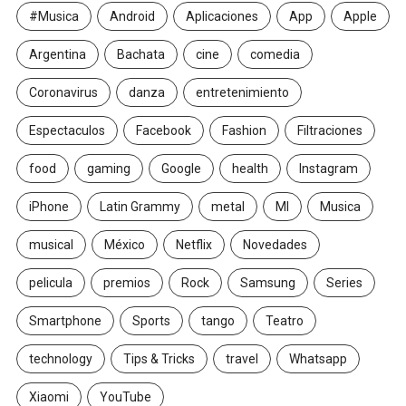
#Musica
Android
Aplicaciones
App
Apple
Argentina
Bachata
cine
comedia
Coronavirus
danza
entretenimiento
Espectaculos
Facebook
Fashion
Filtraciones
food
gaming
Google
health
Instagram
iPhone
Latin Grammy
metal
MI
Musica
musical
México
Netflix
Novedades
pelicula
premios
Rock
Samsung
Series
Smartphone
Sports
tango
Teatro
technology
Tips & Tricks
travel
Whatsapp
Xiaomi
YouTube