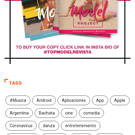
TAGS
#Musica
Android
Aplicaciones
App
Apple
Argentina
Bachata
cine
comedia
Coronavirus
danza
entretenimiento