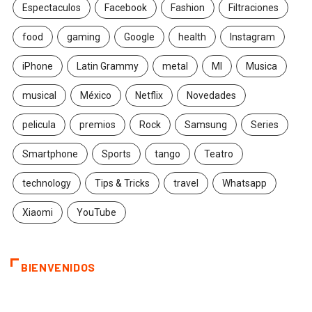
Espectaculos
Facebook
Fashion
Filtraciones
food
gaming
Google
health
Instagram
iPhone
Latin Grammy
metal
MI
Musica
musical
México
Netflix
Novedades
pelicula
premios
Rock
Samsung
Series
Smartphone
Sports
tango
Teatro
technology
Tips & Tricks
travel
Whatsapp
Xiaomi
YouTube
BIENVENIDOS