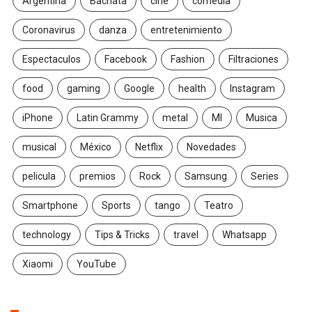
Argentina
Bachata
cine
comedia
Coronavirus
danza
entretenimiento
Espectaculos
Facebook
Fashion
Filtraciones
food
gaming
Google
health
Instagram
iPhone
Latin Grammy
metal
MI
Musica
musical
México
Netflix
Novedades
pelicula
premios
Rock
Samsung
Series
Smartphone
Sports
tango
Teatro
technology
Tips & Tricks
travel
Whatsapp
Xiaomi
YouTube