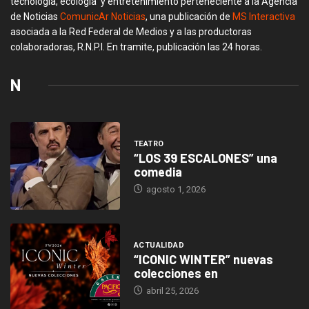
tecnología, ecología y entretenimiento perteneciente a la Agencia
de Noticias
ComunicAr Noticias
, una publicación de
MS Interactiva
asociada a la Red Federal de Medios y a las productoras
colaboradoras, R.N.P.I. En tramite, publicación las 24 horas.
N
TEATRO
“LOS 39 ESCALONES” una
comedia
agosto 1, 2026
ACTUALIDAD
“ICONIC WINTER” nuevas
colecciones en
abril 25, 2026