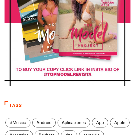
TAGS
#Musica
Android
Aplicaciones
App
Apple