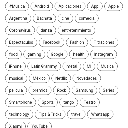
#Musica
Android
Aplicaciones
App
Apple
Argentina
Bachata
cine
comedia
Coronavirus
danza
entretenimiento
Espectaculos
Facebook
Fashion
Filtraciones
food
gaming
Google
health
Instagram
iPhone
Latin Grammy
metal
MI
Musica
musical
México
Netflix
Novedades
pelicula
premios
Rock
Samsung
Series
Smartphone
Sports
tango
Teatro
technology
Tips & Tricks
travel
Whatsapp
Xiaomi
YouTube