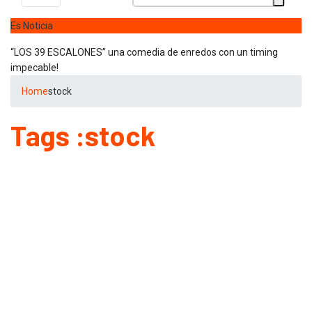
Es Noticia
 timing
“ICONIC WINTER” nuevas colecciones en Galerias pacifico!
Home
stock
Tags :stock