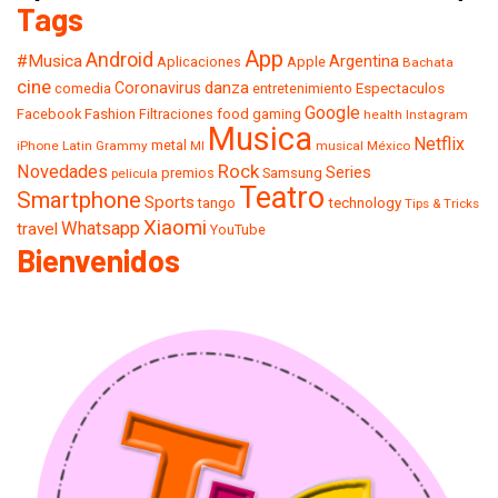
Tags
App
Android
#Musica
Argentina
Aplicaciones
Apple
Bachata
cine
danza
Coronavirus
comedia
entretenimiento
Espectaculos
Google
Facebook
Fashion
Filtraciones
food
gaming
health
Instagram
Musica
Netflix
metal
iPhone
Latin Grammy
musical
México
MI
Rock
Novedades
Series
premios
Samsung
pelicula
Teatro
Smartphone
Sports
tango
technology
Tips & Tricks
Xiaomi
Whatsapp
travel
YouTube
Bienvenidos