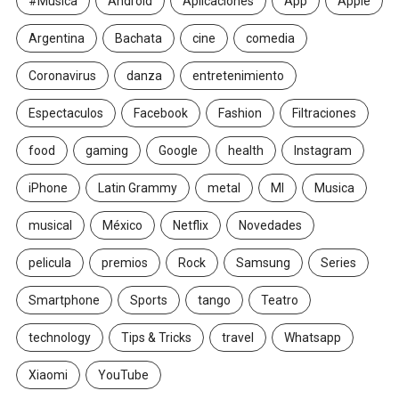
#Musica
Android
Aplicaciones
App
Apple
Argentina
Bachata
cine
comedia
Coronavirus
danza
entretenimiento
Espectaculos
Facebook
Fashion
Filtraciones
food
gaming
Google
health
Instagram
iPhone
Latin Grammy
metal
MI
Musica
musical
México
Netflix
Novedades
pelicula
premios
Rock
Samsung
Series
Smartphone
Sports
tango
Teatro
technology
Tips & Tricks
travel
Whatsapp
Xiaomi
YouTube