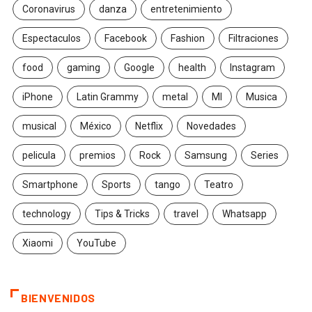
Coronavirus
danza
entretenimiento
Espectaculos
Facebook
Fashion
Filtraciones
food
gaming
Google
health
Instagram
iPhone
Latin Grammy
metal
MI
Musica
musical
México
Netflix
Novedades
pelicula
premios
Rock
Samsung
Series
Smartphone
Sports
tango
Teatro
technology
Tips & Tricks
travel
Whatsapp
Xiaomi
YouTube
BIENVENIDOS