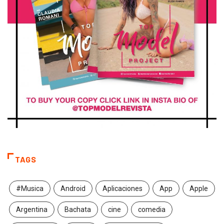
TAGS
#Musica
Android
Aplicaciones
App
Apple
Argentina
Bachata
cine
comedia