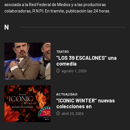
asociada a la Red Federal de Medios y a las productoras
colaboradoras, R.N.P.I. En tramite, publicación las 24 horas.
N
TEATRO
“LOS 39 ESCALONES” una
comedia
agosto 1, 2026
ACTUALIDAD
“ICONIC WINTER” nuevas
colecciones en
abril 25, 2026