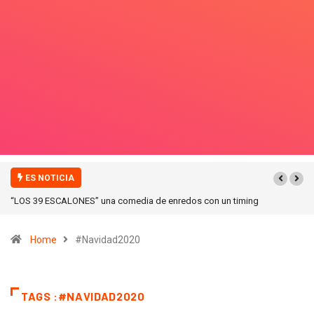
ES NOTICIA
“ICONIC WINTER” nuevas colecciones en Galerias pacifico!
Home
#Navidad2020
TAGS :#NAVIDAD2020