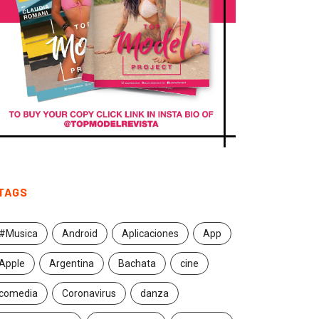
TAGS
#Musica
Android
Aplicaciones
App
Apple
Argentina
Bachata
cine
comedia
Coronavirus
danza