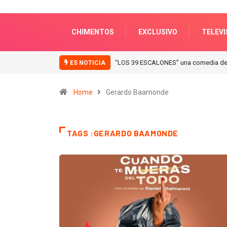
CHIMENTOS
EXCLUSIVO
TELEVI
“ICONIC WINTER” nuevas colecciones e
ES NOTICIA
Home
Gerardo Baamonde
TAGS :GERARDO BAAMONDE