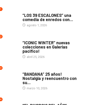
1
TEATRO
“LOS 39 ESCALONES” una
comedia de enredos con...
agosto 1, 2026
2
ACTUALIDAD
“ICONIC WINTER” nuevas
colecciones en Galerias
pacifico!
abril 25, 2026
3
ACTUALIDAD
“BANDANA” 25 años!
Nostalgia y reencuentro con
su...
marzo 10, 2026
4
TEATRO