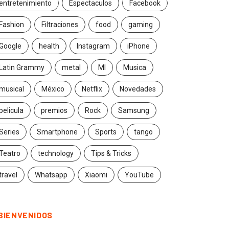
entretenimiento
Espectaculos
Facebook
Fashion
Filtraciones
food
gaming
Google
health
Instagram
iPhone
Latin Grammy
metal
MI
Musica
musical
México
Netflix
Novedades
pelicula
premios
Rock
Samsung
Series
Smartphone
Sports
tango
Teatro
technology
Tips & Tricks
travel
Whatsapp
Xiaomi
YouTube
BIENVENIDOS