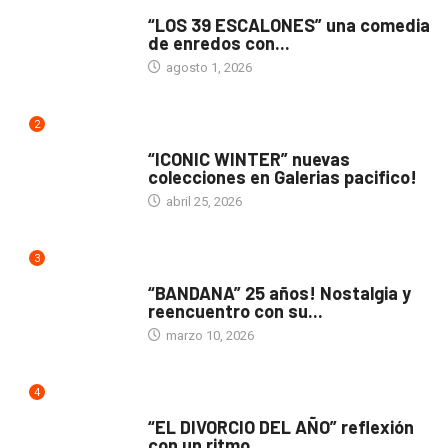
TEATRO
“LOS 39 ESCALONES” una comedia
de enredos con...
agosto 1, 2026
2
ACTUALIDAD
“ICONIC WINTER” nuevas
colecciones en Galerias pacifico!
abril 25, 2026
3
ACTUALIDAD
“BANDANA” 25 años! Nostalgia y
reencuentro con su...
marzo 10, 2026
4
TEATRO
“EL DIVORCIO DEL AÑO” reflexión
con un ritmo...