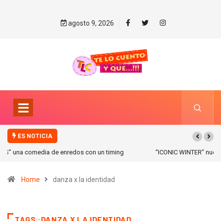
agosto 9, 2026
ES NOTICIA
“ICONIC WINTER” nuevas colecciones en Galerias pacifico!
Home
danza x la identidad
TAGS :DANZA X LA IDENTIDAD