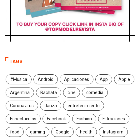
TAGS
#Musica
Android
Aplicaciones
App
Apple
Argentina
Bachata
cine
comedia
Coronavirus
danza
entretenimiento
Espectaculos
Facebook
Fashion
Filtraciones
food
gaming
Google
health
Instagram