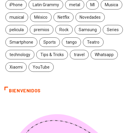
iPhone
Latin Grammy
metal
MI
Musica
musical
México
Netflix
Novedades
pelicula
premios
Rock
Samsung
Series
Smartphone
Sports
tango
Teatro
technology
Tips & Tricks
travel
Whatsapp
Xiaomi
YouTube
BIENVENIDOS