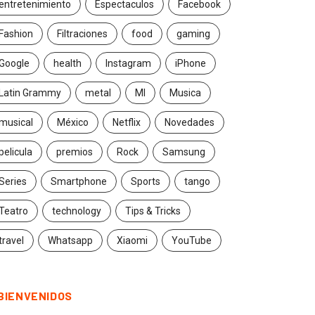
entretenimiento
Espectaculos
Facebook
Fashion
Filtraciones
food
gaming
Google
health
Instagram
iPhone
Latin Grammy
metal
MI
Musica
musical
México
Netflix
Novedades
pelicula
premios
Rock
Samsung
Series
Smartphone
Sports
tango
Teatro
technology
Tips & Tricks
travel
Whatsapp
Xiaomi
YouTube
BIENVENIDOS