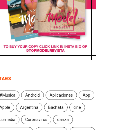
TAGS
#Musica
Android
Aplicaciones
App
Apple
Argentina
Bachata
cine
comedia
Coronavirus
danza