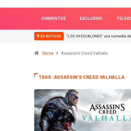
CHIMENTOS
EXCLUSIVO
TELEVI
dia de enredos con un timing impecable!
“ICONIC WINTER” nuevas coleccione
ES NOTICIA
Home
Assassin's Creed Valhalla
TAGS :ASSASSIN'S CREED VALHALLA