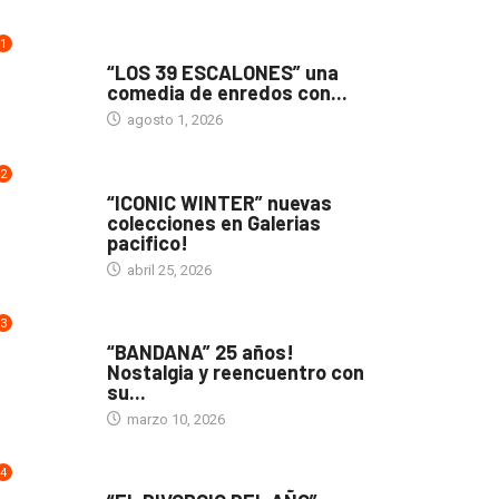
1
TEATRO
“LOS 39 ESCALONES” una
comedia de enredos con...
agosto 1, 2026
2
ACTUALIDAD
“ICONIC WINTER” nuevas
colecciones en Galerias
pacifico!
abril 25, 2026
3
ACTUALIDAD
“BANDANA” 25 años!
Nostalgia y reencuentro con
su...
marzo 10, 2026
4
TEATRO