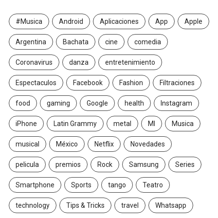
#Musica
Android
Aplicaciones
App
Apple
Argentina
Bachata
cine
comedia
Coronavirus
danza
entretenimiento
Espectaculos
Facebook
Fashion
Filtraciones
food
gaming
Google
health
Instagram
iPhone
Latin Grammy
metal
MI
Musica
musical
México
Netflix
Novedades
pelicula
premios
Rock
Samsung
Series
Smartphone
Sports
tango
Teatro
technology
Tips & Tricks
travel
Whatsapp