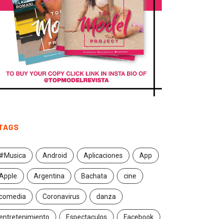
TAGS
#Musica
Android
Aplicaciones
App
Apple
Argentina
Bachata
cine
comedia
Coronavirus
danza
entretenimiento
Espectaculos
Facebook