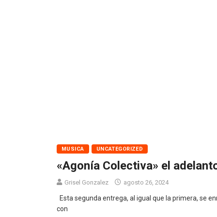
MUSICA
UNCATEGORIZED
«Agonía Colectiva» el adelanto
Grisel Gonzalez
agosto 26, 2024
Esta segunda entrega, al igual que la primera, se en
con