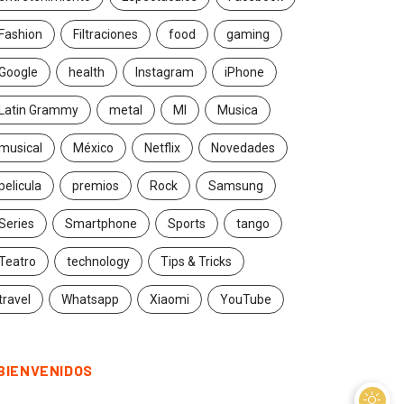
Fashion
Filtraciones
food
gaming
Google
health
Instagram
iPhone
Latin Grammy
metal
MI
Musica
musical
México
Netflix
Novedades
pelicula
premios
Rock
Samsung
Series
Smartphone
Sports
tango
Teatro
technology
Tips & Tricks
travel
Whatsapp
Xiaomi
YouTube
BIENVENIDOS