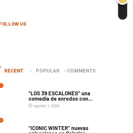
FOLLOW US
RECENT
POPULAR
COMMENTS
1
TEATRO
“LOS 39 ESCALONES” una
comedia de enredos con...
agosto 1, 2026
2
ACTUALIDAD
“ICONIC WINTER” nuevas