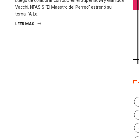
Luego de colaborar con JLO en el Super Bowl y Gianluca
Vacchi, NFASIS “El Maestro del Perreo” estrenó su
tema “A La
LEER MAS