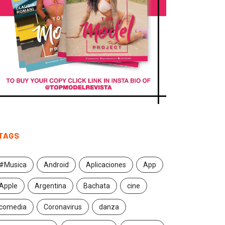
TAGS
#Musica
Android
Aplicaciones
App
Apple
Argentina
Bachata
cine
comedia
Coronavirus
danza