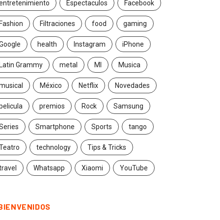
entretenimiento
Espectaculos
Facebook
Fashion
Filtraciones
food
gaming
Google
health
Instagram
iPhone
Latin Grammy
metal
MI
Musica
musical
México
Netflix
Novedades
pelicula
premios
Rock
Samsung
Series
Smartphone
Sports
tango
Teatro
technology
Tips & Tricks
travel
Whatsapp
Xiaomi
YouTube
BIENVENIDOS