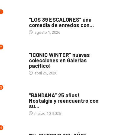
1
TEATRO
“LOS 39 ESCALONES” una
comedia de enredos con...
agosto 1, 2026
2
ACTUALIDAD
“ICONIC WINTER” nuevas
colecciones en Galerias
pacifico!
abril 25, 2026
3
ACTUALIDAD
“BANDANA” 25 años!
Nostalgia y reencuentro con
su...
marzo 10, 2026
4
TEATRO