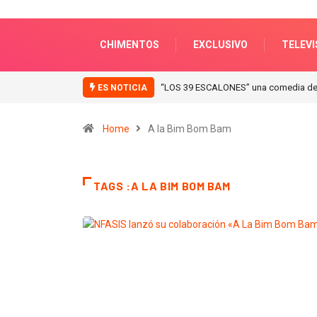
CHIMENTOS
EXCLUSIVO
TELEVI
“ICONIC WINTER” nuevas colecciones e
ES NOTICIA
Home
A la Bim Bom Bam
TAGS :A LA BIM BOM BAM