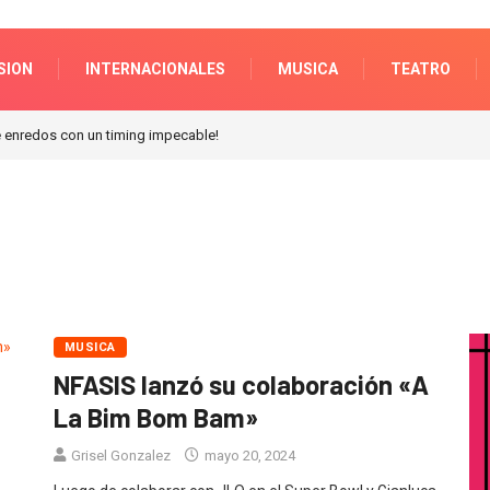
SION
INTERNACIONALES
MUSICA
TEATRO
n Galerias pacifico!
MUSICA
NFASIS lanzó su colaboración «A
La Bim Bom Bam»
Grisel Gonzalez
mayo 20, 2024