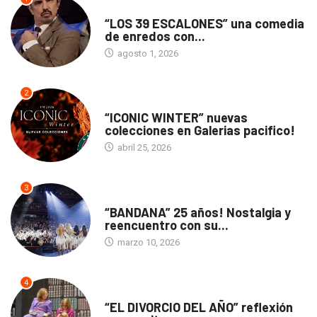
TEATRO
“LOS 39 ESCALONES” una comedia
de enredos con...
agosto 1, 2026
2
ACTUALIDAD
“ICONIC WINTER” nuevas
colecciones en Galerias pacifico!
abril 25, 2026
3
ACTUALIDAD
“BANDANA” 25 años! Nostalgia y
reencuentro con su...
marzo 10, 2026
4
TEATRO
“EL DIVORCIO DEL AÑO” reflexión