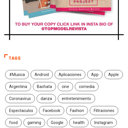
TAGS
#Musica
Android
Aplicaciones
App
Apple
Argentina
Bachata
cine
comedia
Coronavirus
danza
entretenimiento
Espectaculos
Facebook
Fashion
Filtraciones
food
gaming
Google
health
Instagram