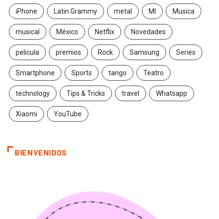
iPhone
Latin Grammy
metal
MI
Musica
musical
México
Netflix
Novedades
pelicula
premios
Rock
Samsung
Series
Smartphone
Sports
tango
Teatro
technology
Tips & Tricks
travel
Whatsapp
Xiaomi
YouTube
BIENVENIDOS