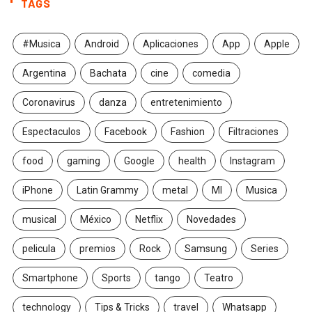
TAGS
#Musica
Android
Aplicaciones
App
Apple
Argentina
Bachata
cine
comedia
Coronavirus
danza
entretenimiento
Espectaculos
Facebook
Fashion
Filtraciones
food
gaming
Google
health
Instagram
iPhone
Latin Grammy
metal
MI
Musica
musical
México
Netflix
Novedades
pelicula
premios
Rock
Samsung
Series
Smartphone
Sports
tango
Teatro
technology
Tips & Tricks
travel
Whatsapp