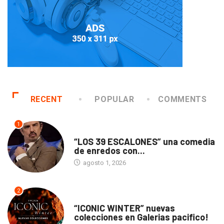
RECENT
POPULAR
COMMENTS
1
TEATRO
“LOS 39 ESCALONES” una comedia
de enredos con...
agosto 1, 2026
2
ACTUALIDAD
“ICONIC WINTER” nuevas
colecciones en Galerias pacifico!