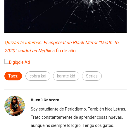
Quizás te inter
ese:
El especial de Black Mirror “Death To
2020” saldrá en Netfli
x a fin de año
Tags:
cobra kai
karate kid
Series
Huenú Cabrera
Soy estudiante de Periodismo. También hice Letras.
Trato constantemente de aprender cosas nuevas,
aunque no siempre lo logro. Tengo dos gatos.