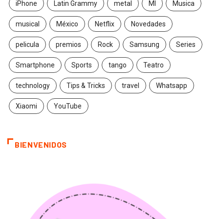
iPhone
Latin Grammy
metal
MI
Musica
musical
México
Netflix
Novedades
pelicula
premios
Rock
Samsung
Series
Smartphone
Sports
tango
Teatro
technology
Tips & Tricks
travel
Whatsapp
Xiaomi
YouTube
BIENVENIDOS