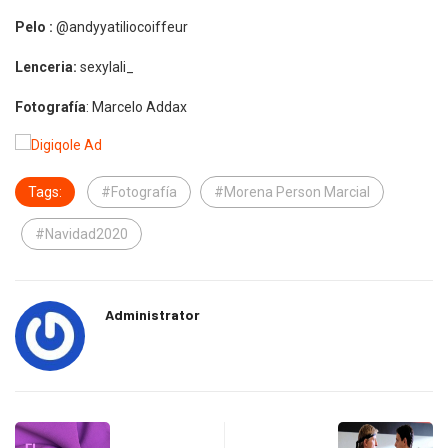
Pelo :
@andyyatiliocoiffeur
Lenceria:
sexylali_
Fotografía
: Marcelo Addax
Tags:
#Fotografía
#Morena Person Marcial
#Navidad2020
Administrator