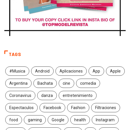
TAGS
#Musica
Android
Aplicaciones
App
Apple
Argentina
Bachata
cine
comedia
Coronavirus
danza
entretenimiento
Espectaculos
Facebook
Fashion
Filtraciones
food
gaming
Google
health
Instagram