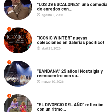
“LOS 39 ESCALONES” una comedia
de enredos con...
agosto 1, 2026
2
ACTUALIDAD
“ICONIC WINTER” nuevas
colecciones en Galerias pacifico!
abril 25, 2026
3
ACTUALIDAD
“BANDANA” 25 años! Nostalgia y
reencuentro con su...
marzo 10, 2026
4
TEATRO
“EL DIVORCIO DEL AÑO” reflexión
con un ritmo...