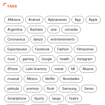
TAGS
#Musica
Android
Aplicaciones
App
Apple
Argentina
Bachata
cine
comedia
Coronavirus
danza
entretenimiento
Espectaculos
Facebook
Fashion
Filtraciones
food
gaming
Google
health
Instagram
iPhone
Latin Grammy
metal
MI
Musica
musical
México
Netflix
Novedades
pelicula
premios
Rock
Samsung
Series
Smartphone
Sports
tango
Teatro