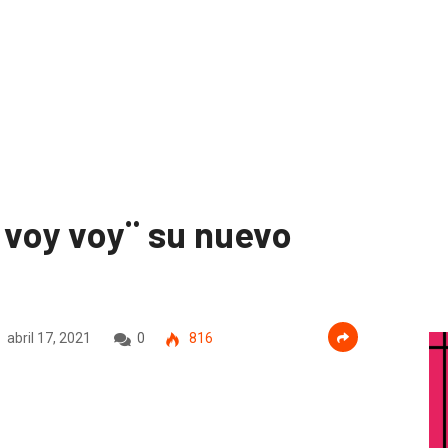
 voy voy¨ su nuevo
abril 17, 2021
0
816