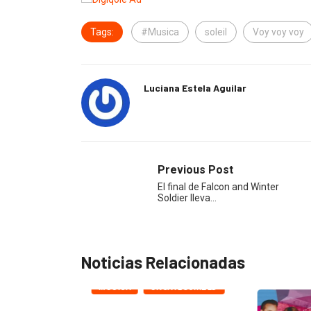
Tags:
#Musica
soleil
Voy voy voy
Luciana Estela Aguilar
Previous Post
El final de Falcon and Winter
Soldier lleva…
Noticias Relacionadas
MUSICA
UNCATEGORIZED