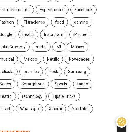
entretenimiento
Espectaculos
Facebook
Fashion
Filtraciones
food
gaming
Google
health
Instagram
iPhone
Latin Grammy
metal
MI
Musica
musical
México
Netflix
Novedades
pelicula
premios
Rock
Samsung
Series
Smartphone
Sports
tango
Teatro
technology
Tips & Tricks
travel
Whatsapp
Xiaomi
YouTube
BIENVENIDOS