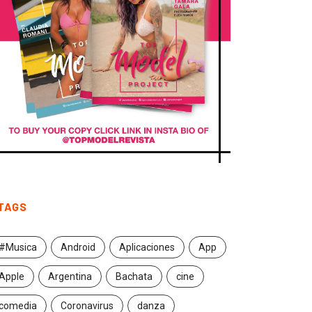
TAGS
#Musica
Android
Aplicaciones
App
Apple
Argentina
Bachata
cine
comedia
Coronavirus
danza