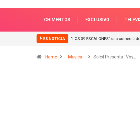
CHIMENTOS
EXCLUSIVO
TELEVI
“ICONIC WINTER” nuevas colecciones e
ES NOTICIA
Home
Musica
Soleil Presenta ¨Voy…