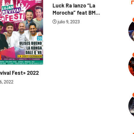
Luck Ra lanzo “La
BAN
Morocha” feat BM...
el 
julio 9, 2023
fe
ival Fest» 2022
, 2022