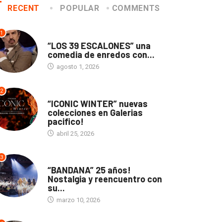
RECENT
POPULAR
COMMENTS
DANA se presentó en
centro cultural...
1
brero 18, 2022
TEATRO
“LOS 39 ESCALONES” una
comedia de enredos con...
agosto 1, 2026
2
ACTUALIDAD
MUSICA
“ICONIC WINTER” nuevas
colecciones en Galerias
«Lujan Revival Fest» 2022
pacifico!
abril 25, 2026
febrero 16, 2022
3
ACTUALIDAD
“BANDANA” 25 años!
Nostalgia y reencuentro con
su...
marzo 10, 2026