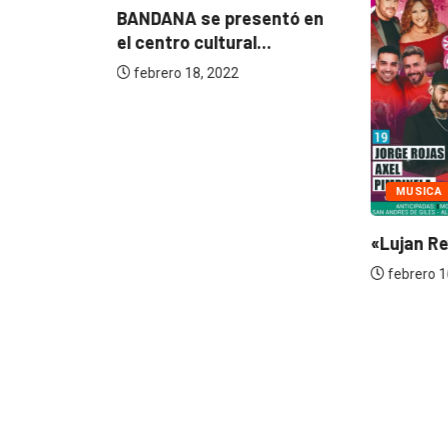
BANDANA se presentó en
..
el centro cultural...
febrero 18, 2022
MUSICA
«Lujan Rev
febrero 16