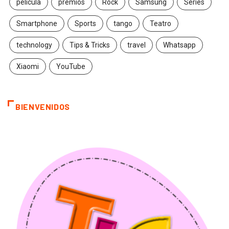
pelicula
premios
Rock
Samsung
Series
Smartphone
Sports
tango
Teatro
technology
Tips & Tricks
travel
Whatsapp
Xiaomi
YouTube
BIENVENIDOS