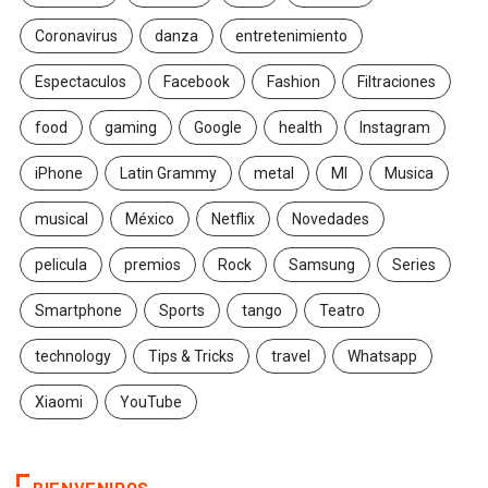
Coronavirus
danza
entretenimiento
Espectaculos
Facebook
Fashion
Filtraciones
food
gaming
Google
health
Instagram
iPhone
Latin Grammy
metal
MI
Musica
musical
México
Netflix
Novedades
pelicula
premios
Rock
Samsung
Series
Smartphone
Sports
tango
Teatro
technology
Tips & Tricks
travel
Whatsapp
Xiaomi
YouTube
BIENVENIDOS