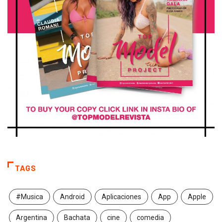
TAGS
#Musica
Android
Aplicaciones
App
Apple
Argentina
Bachata
cine
comedia