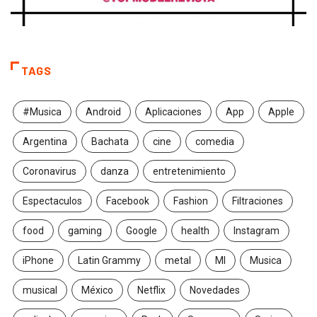
TAGS
#Musica
Android
Aplicaciones
App
Apple
Argentina
Bachata
cine
comedia
Coronavirus
danza
entretenimiento
Espectaculos
Facebook
Fashion
Filtraciones
food
gaming
Google
health
Instagram
iPhone
Latin Grammy
metal
MI
Musica
musical
México
Netflix
Novedades