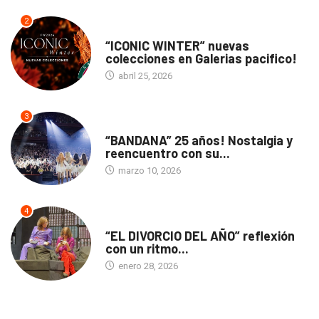
2
ACTUALIDAD
“ICONIC WINTER” nuevas
colecciones en Galerias pacifico!
abril 25, 2026
3
ACTUALIDAD
“BANDANA” 25 años! Nostalgia y
reencuentro con su...
marzo 10, 2026
4
TEATRO
“EL DIVORCIO DEL AÑO” reflexión
con un ritmo...
enero 28, 2026