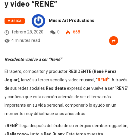
y video “RENÉ”
Music Art Productions
MUSICA
febrero 28, 2020
0
668
4 minutes read
Residente vuelve a ser “René”
El rapero, compositor y productor
RESIDENTE
(
René Pérez
Joglar
), lanzó su tercer sencillo y video musical, “
RENÉ
”. A través
de sus redes sociales
Residente
expresó que vuelve a ser “
RENÉ
”
y confiesa que esta canción además de ser el tema más
importante en su vida personal, componerlo lo ayudo en un
momento muy difícil hace unos años atrás.
«
RENÉ
” llega después del éxito de su enérgico dembo/reggaetón,
«
Bellacoso
» junto a
Bad Bunny
. Este tema muestra