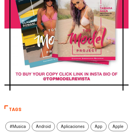
TAGS
#Musica
Android
Aplicaciones
App
Apple