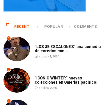
RECENT
POPULAR
COMMENTS
1
TEATRO
“LOS 39 ESCALONES” una comedia
de enredos con...
agosto 1, 2026
2
ACTUALIDAD
“ICONIC WINTER” nuevas
colecciones en Galerias pacifico!
abril 25, 2026
3
ACTUALIDAD