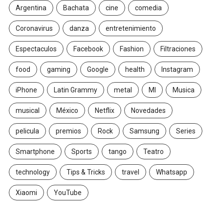
Argentina
Bachata
cine
comedia
Coronavirus
danza
entretenimiento
Espectaculos
Facebook
Fashion
Filtraciones
food
gaming
Google
health
Instagram
iPhone
Latin Grammy
metal
MI
Musica
musical
México
Netflix
Novedades
pelicula
premios
Rock
Samsung
Series
Smartphone
Sports
tango
Teatro
technology
Tips & Tricks
travel
Whatsapp
Xiaomi
YouTube