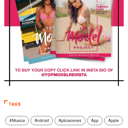
TAGS
#Musica
Android
Aplicaciones
App
Apple