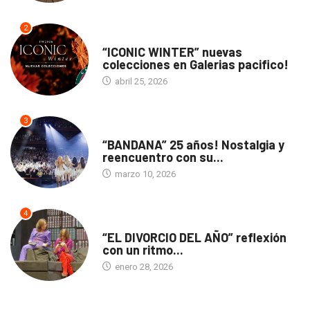
2
ACTUALIDAD
“ICONIC WINTER” nuevas
colecciones en Galerias pacifico!
abril 25, 2026
3
ACTUALIDAD
“BANDANA” 25 años! Nostalgia y
reencuentro con su...
marzo 10, 2026
4
TEATRO
“EL DIVORCIO DEL AÑO” reflexión
con un ritmo...
enero 28, 2026