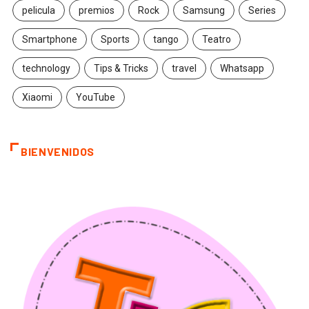
pelicula
premios
Rock
Samsung
Series
Smartphone
Sports
tango
Teatro
technology
Tips & Tricks
travel
Whatsapp
Xiaomi
YouTube
BIENVENIDOS