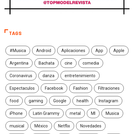
TAGS
#Musica
Android
Aplicaciones
App
Apple
Argentina
Bachata
cine
comedia
Coronavirus
danza
entretenimiento
Espectaculos
Facebook
Fashion
Filtraciones
food
gaming
Google
health
Instagram
iPhone
Latin Grammy
metal
MI
Musica
musical
México
Netflix
Novedades