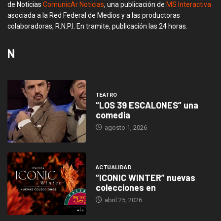
de Noticias
ComunicAr Noticias
, una publicación de
MS Interactiva
asociada a la Red Federal de Medios y a las productoras
colaboradoras, R.N.P.I. En tramite, publicación las 24 horas.
N
TEATRO
“LOS 39 ESCALONES” una
comedia
agosto 1, 2026
ACTUALIDAD
“ICONIC WINTER” nuevas
colecciones en
abril 25, 2026