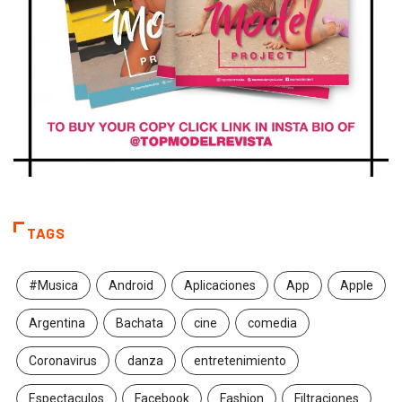
TAGS
#Musica
Android
Aplicaciones
App
Apple
Argentina
Bachata
cine
comedia
Coronavirus
danza
entretenimiento
Espectaculos
Facebook
Fashion
Filtraciones