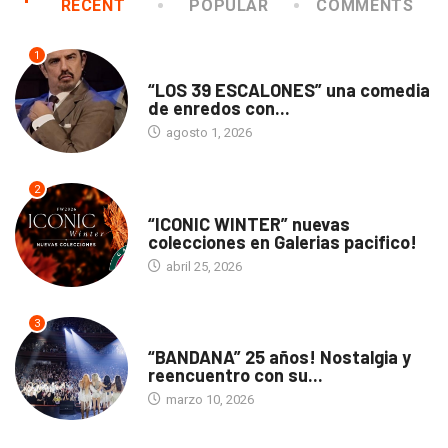
RECENT
POPULAR
COMMENTS
1
TEATRO
“LOS 39 ESCALONES” una comedia
de enredos con...
agosto 1, 2026
2
ACTUALIDAD
“ICONIC WINTER” nuevas
colecciones en Galerias pacifico!
abril 25, 2026
3
ACTUALIDAD
“BANDANA” 25 años! Nostalgia y
reencuentro con su...
marzo 10, 2026