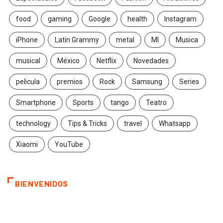
food
gaming
Google
health
Instagram
iPhone
Latin Grammy
metal
MI
Musica
musical
México
Netflix
Novedades
pelicula
premios
Rock
Samsung
Series
Smartphone
Sports
tango
Teatro
technology
Tips & Tricks
travel
Whatsapp
Xiaomi
YouTube
BIENVENIDOS