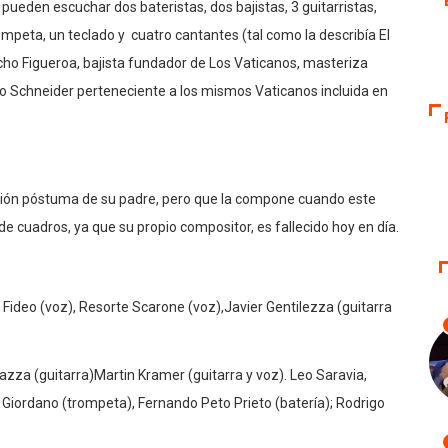
 pueden escuchar dos bateristas, dos bajistas, 3 guitarristas,
ompeta, un teclado y cuatro cantantes (tal como la describía El
l Bicho Figueroa, bajista fundador de Los Vaticanos, masteriza
ro Schneider perteneciente a los mismos Vaticanos incluida en
ción póstuma de su padre, pero que la compone cuando este
de cuadros, ya que su propio compositor, es fallecido hoy en día.
Fideo (voz), Resorte Scarone (voz),Javier Gentilezza (guitarra
iazza (guitarra)Martin Kramer (guitarra y voz). Leo Saravia,
Giordano (trompeta), Fernando Peto Prieto (batería); Rodrigo