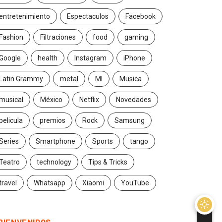
entretenimiento
Espectaculos
Facebook
Fashion
Filtraciones
food
gaming
Google
health
Instagram
iPhone
Latin Grammy
metal
MI
Musica
musical
México
Netflix
Novedades
pelicula
premios
Rock
Samsung
Series
Smartphone
Sports
tango
Teatro
technology
Tips & Tricks
travel
Whatsapp
Xiaomi
YouTube
BIENVENIDOS