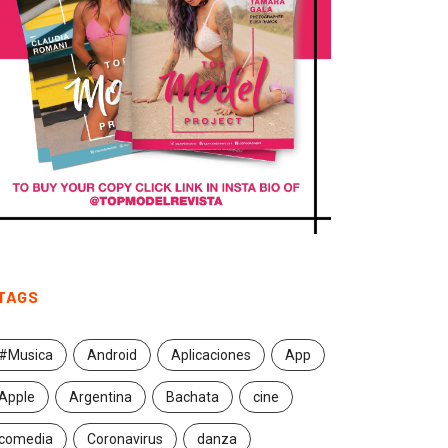
TAGS
#Musica
Android
Aplicaciones
App
Apple
Argentina
Bachata
cine
comedia
Coronavirus
danza