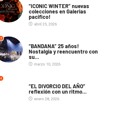
ACTUALIDAD
“ICONIC WINTER” nuevas
colecciones en Galerias
pacifico!
abril 25, 2026
3
ACTUALIDAD
“BANDANA” 25 años!
Nostalgia y reencuentro con
su...
marzo 10, 2026
4
TEATRO
“EL DIVORCIO DEL AÑO”
reflexión con un ritmo...
enero 28, 2026