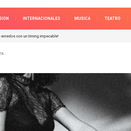
SION
INTERNACIONALES
MUSICA
TEATRO
n Galerias pacifico!
za…