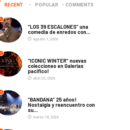
RECENT
POPULAR
COMMENTS
1
TEATRO
“LOS 39 ESCALONES” una
comedia de enredos con...
agosto 1, 2026
2
ACTUALIDAD
“ICONIC WINTER” nuevas
colecciones en Galerias
pacifico!
abril 25, 2026
3
ACTUALIDAD
“BANDANA” 25 años!
Nostalgia y reencuentro con
su...
marzo 10, 2026