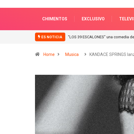
CHIMENTOS
EXCLUSIVO
TELEVI
“ICONIC WINTER” nuevas colecciones e
ES NOTICIA
Home
Musica
KANDACE SPRINGS lan