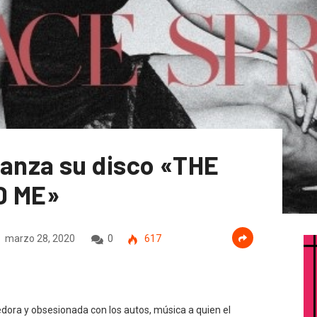
nza su disco «THE
D ME»
marzo 28, 2020
0
617
dora y obsesionada con los autos, música a quien el