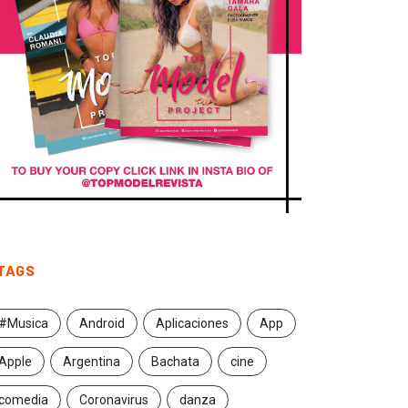
TAGS
#Musica
Android
Aplicaciones
App
Apple
Argentina
Bachata
cine
comedia
Coronavirus
danza