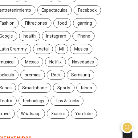
entretenimiento
Espectaculos
Facebook
Fashion
Filtraciones
food
gaming
Google
health
Instagram
iPhone
Latin Grammy
metal
MI
Musica
musical
México
Netflix
Novedades
pelicula
premios
Rock
Samsung
Series
Smartphone
Sports
tango
Teatro
technology
Tips & Tricks
travel
Whatsapp
Xiaomi
YouTube
BIENVENIDOS