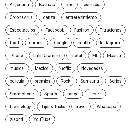
Argentina
Bachata
cine
comedia
Coronavirus
danza
entretenimiento
Espectaculos
Facebook
Fashion
Filtraciones
food
gaming
Google
health
Instagram
iPhone
Latin Grammy
metal
MI
Musica
musical
México
Netflix
Novedades
pelicula
premios
Rock
Samsung
Series
Smartphone
Sports
tango
Teatro
technology
Tips & Tricks
travel
Whatsapp
Xiaomi
YouTube