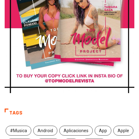
TAGS
#Musica
Android
Aplicaciones
App
Apple