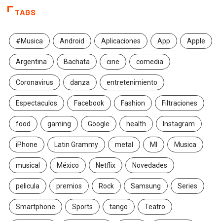
TAGS
#Musica
Android
Aplicaciones
App
Apple
Argentina
Bachata
cine
comedia
Coronavirus
danza
entretenimiento
Espectaculos
Facebook
Fashion
Filtraciones
food
gaming
Google
health
Instagram
iPhone
Latin Grammy
metal
MI
Musica
musical
México
Netflix
Novedades
pelicula
premios
Rock
Samsung
Series
Smartphone
Sports
tango
Teatro