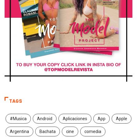
TAGS
#Musica
Android
Aplicaciones
App
Apple
Argentina
Bachata
cine
comedia