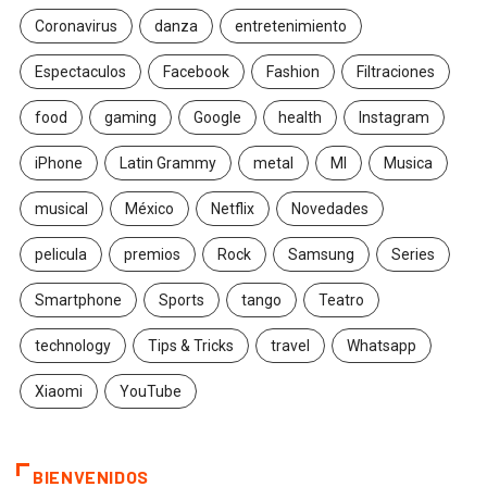
Coronavirus
danza
entretenimiento
Espectaculos
Facebook
Fashion
Filtraciones
food
gaming
Google
health
Instagram
iPhone
Latin Grammy
metal
MI
Musica
musical
México
Netflix
Novedades
pelicula
premios
Rock
Samsung
Series
Smartphone
Sports
tango
Teatro
technology
Tips & Tricks
travel
Whatsapp
Xiaomi
YouTube
BIENVENIDOS