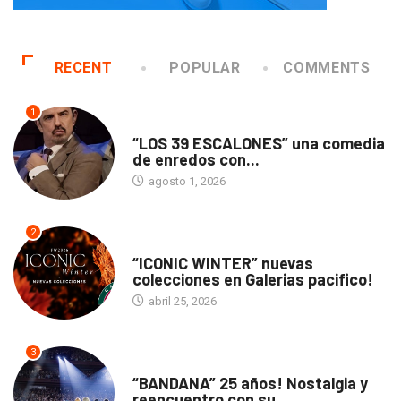
RECENT
POPULAR
COMMENTS
1
TEATRO
“LOS 39 ESCALONES” una comedia
de enredos con...
agosto 1, 2026
2
ACTUALIDAD
“ICONIC WINTER” nuevas
colecciones en Galerias pacifico!
abril 25, 2026
3
ACTUALIDAD
“BANDANA” 25 años! Nostalgia y
reencuentro con su...