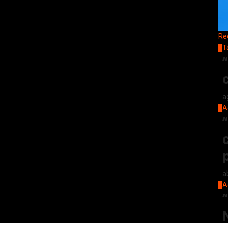
Re
1
T
a
2
A
a
3
A