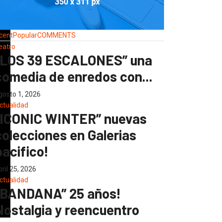
cent
Popular
COMMENTS
eatro
“LOS 39 ESCALONES” una
comedia de enredos con...
gosto 1, 2026
ctualidad
“ICONIC WINTER” nuevas
colecciones en Galerias
pacifico!
bril 25, 2026
ctualidad
“BANDANA” 25 años!
Nostalgia y reencuentro