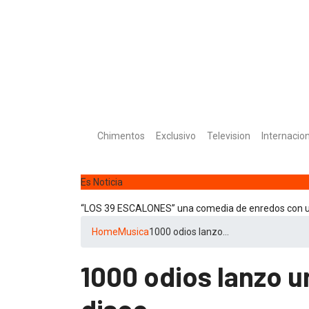
Chimentos
Exclusivo
Television
Internacio
Es Noticia
“ICONIC WINTER” nuevas colecciones en Galerias pac
Home
Musica
1000 odios lanzo…
1000 odios lanzo u