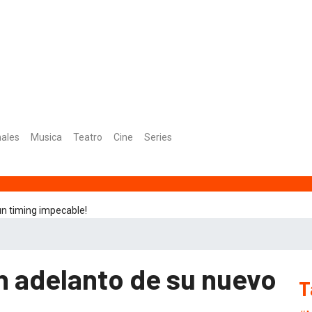
nales
Musica
Teatro
Cine
Series
ifico!
n adelanto de su nuevo
T