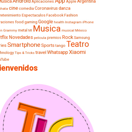
App
Android
usica
Argentina
Aplicaciones
Apple
cine
danza
Coronavirus
comedia
chata
retenimiento
Espectaculos
Facebook
Fashion
Google
traciones
food
gaming
health
Instagram
iPhone
Musica
metal
tin Grammy
musical
México
MI
Rock
tflix
Novedades
premios
Samsung
pelicula
Teatro
Smartphone
ries
Sports
tango
Xiaomi
Whatsapp
travel
chnology
Tips & Tricks
uTube
ienvenidos