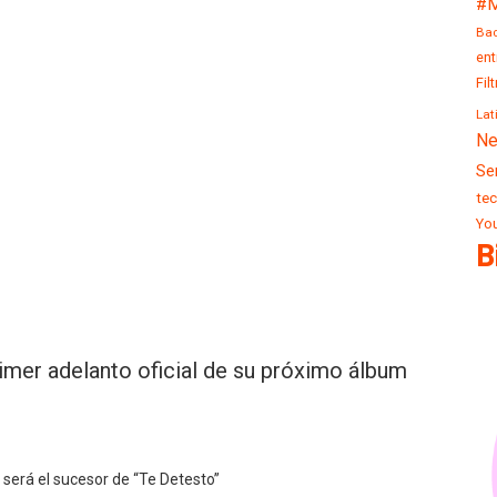
#M
Ba
ent
Fil
La
Ne
Se
te
Yo
B
imer adelanto oficial de su próximo álbum
 será el sucesor de “Te Detesto”