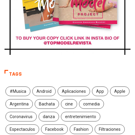
TAGS
#Musica
Android
Aplicaciones
App
Apple
Argentina
Bachata
cine
comedia
Coronavirus
danza
entretenimiento
Espectaculos
Facebook
Fashion
Filtraciones