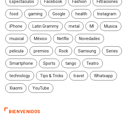
Espectaculos
Facebook
Fashion
Filtraciones
food
gaming
Google
health
Instagram
iPhone
Latin Grammy
metal
MI
Musica
musical
México
Netflix
Novedades
pelicula
premios
Rock
Samsung
Series
Smartphone
Sports
tango
Teatro
technology
Tips & Tricks
travel
Whatsapp
Xiaomi
YouTube
BIENVENIDOS