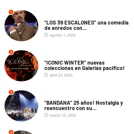
1
TEATRO
“LOS 39 ESCALONES” una comedia
de enredos con...
agosto 1, 2026
2
ACTUALIDAD
“ICONIC WINTER” nuevas
colecciones en Galerias pacifico!
abril 25, 2026
3
ACTUALIDAD
“BANDANA” 25 años! Nostalgia y
reencuentro con su...
marzo 10, 2026
4