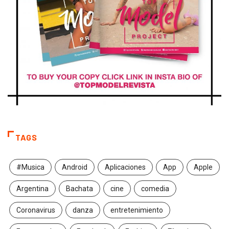
TAGS
#Musica
Android
Aplicaciones
App
Apple
Argentina
Bachata
cine
comedia
Coronavirus
danza
entretenimiento