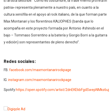
El artista describe: “Como es costumbre, la frase «nemo
profeta in
patria» representa plenamente a nuestro país, en cuanto a la
cultura xenófila en el apoyo al rock italiano, de la que forman parte
Max
Montanari y los florentinos KALIOPHES (banda que lo
acompaña en este
proyecto formada por Antonio #shinobi en el
bajo – Tommaso Sorrentino
a la batería y Giorgio Borri a la guitarra
y edición) son representantes de
pleno derecho”.
Redes sociales:
FB:
facebook.com/maxmontanarirockpage
IG:
instagram.com/maxmontanarirockpage
Spotify:
https://open.spotify.com/artist/2dnEKEkbFgdSwepNMks6uj