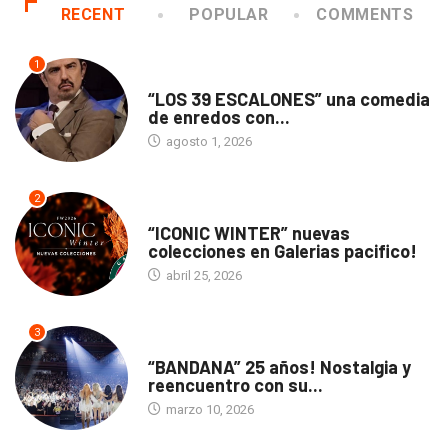
RECENT
POPULAR
COMMENTS
1
TEATRO
“LOS 39 ESCALONES” una comedia
de enredos con...
agosto 1, 2026
2
ACTUALIDAD
“ICONIC WINTER” nuevas
colecciones en Galerias pacifico!
abril 25, 2026
3
ACTUALIDAD
“BANDANA” 25 años! Nostalgia y
reencuentro con su...
marzo 10, 2026