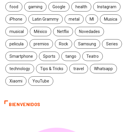
food
gaming
Google
health
Instagram
iPhone
Latin Grammy
metal
MI
Musica
musical
México
Netflix
Novedades
pelicula
premios
Rock
Samsung
Series
Smartphone
Sports
tango
Teatro
technology
Tips & Tricks
travel
Whatsapp
Xiaomi
YouTube
BIENVENIDOS