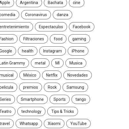
Apple
Argentina
Bachata
cine
comedia
Coronavirus
danza
entretenimiento
Espectaculos
Facebook
Fashion
Filtraciones
food
gaming
Google
health
Instagram
iPhone
Latin Grammy
metal
MI
Musica
musical
México
Netflix
Novedades
pelicula
premios
Rock
Samsung
Series
Smartphone
Sports
tango
Teatro
technology
Tips & Tricks
travel
Whatsapp
Xiaomi
YouTube