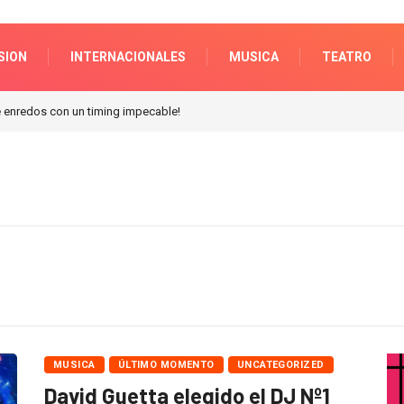
SION
INTERNACIONALES
MUSICA
TEATRO
n Galerias pacifico!
MUSICA
ÚLTIMO MOMENTO
UNCATEGORIZED
David Guetta elegido el DJ Nº1