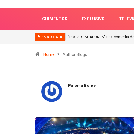
CHIMENTOS
EXCLUSIVO
TELEVI
“ICONIC WINTER” nuevas colecciones e
ES NOTICIA
Home
Author Blogs
Paloma Bolpe