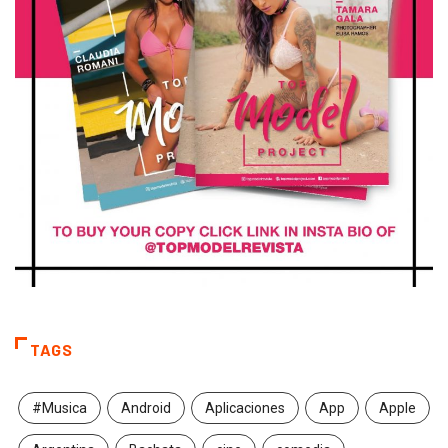
TAGS
#Musica
Android
Aplicaciones
App
Apple