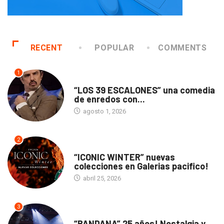
RECENT
POPULAR
COMMENTS
1
TEATRO
“LOS 39 ESCALONES” una comedia
de enredos con...
agosto 1, 2026
2
ACTUALIDAD
“ICONIC WINTER” nuevas
colecciones en Galerias pacifico!
abril 25, 2026
3
ACTUALIDAD
“BANDANA” 25 años! Nostalgia y