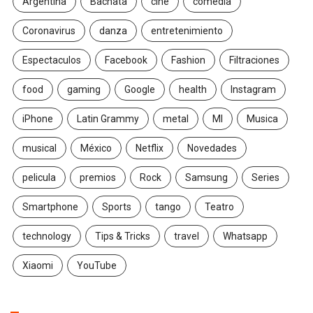
Argentina
Bachata
cine
comedia
Coronavirus
danza
entretenimiento
Espectaculos
Facebook
Fashion
Filtraciones
food
gaming
Google
health
Instagram
iPhone
Latin Grammy
metal
MI
Musica
musical
México
Netflix
Novedades
pelicula
premios
Rock
Samsung
Series
Smartphone
Sports
tango
Teatro
technology
Tips & Tricks
travel
Whatsapp
Xiaomi
YouTube