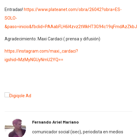
Entradas!
https://www.plateanet.com/obra/26042?obra=ES-
SOLO-
&paso=inicio&fbclid=PAAabFLH6l4zvz2tWkHT3G94c19qFmdAzZk
Agradecimiento: Maxi Cardaci ( prensa y difusión)
https://instagram.com/maxi_cardaci?
igshid=MzMyNGUyNmU2YQ==
Fernando Ariel Mariano
comunicador social (isec), periodista en medios