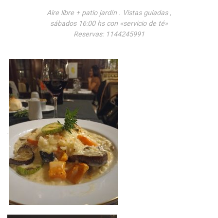
Aire libre + patio jardín . Vistas guiadas ,
sábados 16:00 hs con «servicio de té»
Reservas: 1144245991
.