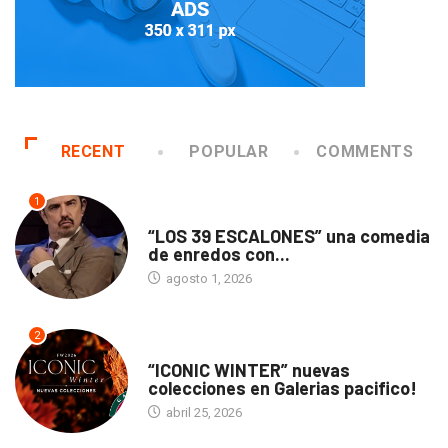
RECENT
POPULAR
COMMENTS
1
TEATRO
“LOS 39 ESCALONES” una comedia
de enredos con...
agosto 1, 2026
2
ACTUALIDAD
“ICONIC WINTER” nuevas
colecciones en Galerias pacifico!
abril 25, 2026