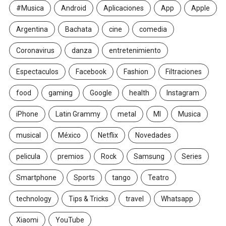
#Musica
Android
Aplicaciones
App
Apple
Argentina
Bachata
cine
comedia
Coronavirus
danza
entretenimiento
Espectaculos
Facebook
Fashion
Filtraciones
food
gaming
Google
health
Instagram
iPhone
Latin Grammy
metal
MI
Musica
musical
México
Netflix
Novedades
pelicula
premios
Rock
Samsung
Series
Smartphone
Sports
tango
Teatro
technology
Tips & Tricks
travel
Whatsapp
Xiaomi
YouTube