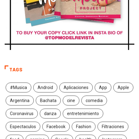
TAGS
#Musica
Android
Aplicaciones
App
Apple
Argentina
Bachata
cine
comedia
Coronavirus
danza
entretenimiento
Espectaculos
Facebook
Fashion
Filtraciones