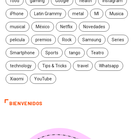
food
gaming
Google
health
Instagram
iPhone
Latin Grammy
metal
MI
Musica
musical
México
Netflix
Novedades
pelicula
premios
Rock
Samsung
Series
Smartphone
Sports
tango
Teatro
technology
Tips & Tricks
travel
Whatsapp
Xiaomi
YouTube
BIENVENIDOS