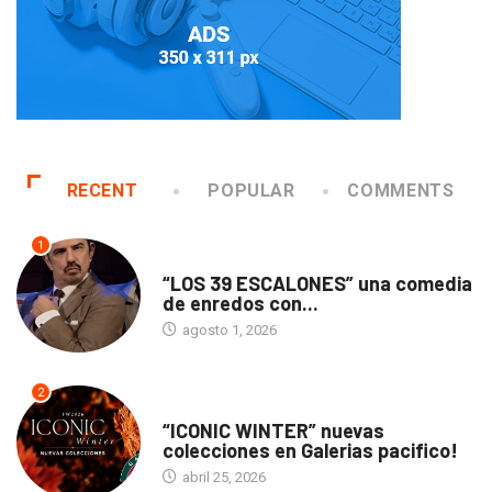
RECENT
POPULAR
COMMENTS
1
TEATRO
“LOS 39 ESCALONES” una comedia
de enredos con...
agosto 1, 2026
2
ACTUALIDAD
“ICONIC WINTER” nuevas
colecciones en Galerias pacifico!
abril 25, 2026