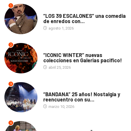
1
TEATRO
“LOS 39 ESCALONES” una comedia
de enredos con...
agosto 1, 2026
2
ACTUALIDAD
“ICONIC WINTER” nuevas
colecciones en Galerias pacifico!
abril 25, 2026
3
ACTUALIDAD
“BANDANA” 25 años! Nostalgia y
reencuentro con su...
marzo 10, 2026
4
TEATRO