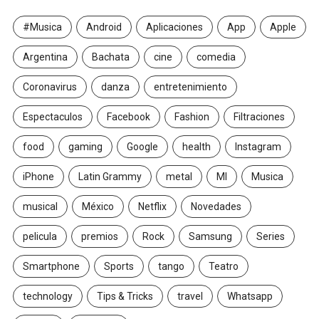
#Musica
Android
Aplicaciones
App
Apple
Argentina
Bachata
cine
comedia
Coronavirus
danza
entretenimiento
Espectaculos
Facebook
Fashion
Filtraciones
food
gaming
Google
health
Instagram
iPhone
Latin Grammy
metal
MI
Musica
musical
México
Netflix
Novedades
pelicula
premios
Rock
Samsung
Series
Smartphone
Sports
tango
Teatro
technology
Tips & Tricks
travel
Whatsapp