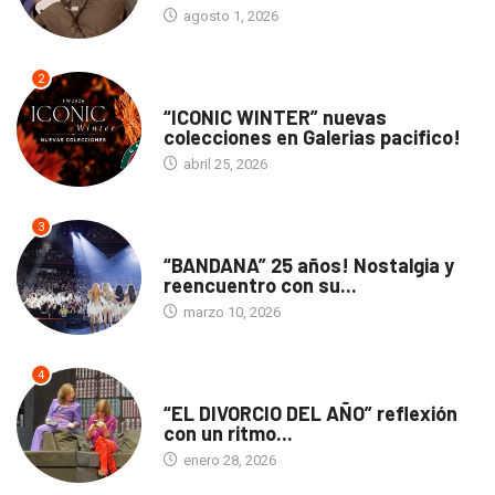
agosto 1, 2026
2
ACTUALIDAD
“ICONIC WINTER” nuevas
colecciones en Galerias pacifico!
abril 25, 2026
3
ACTUALIDAD
“BANDANA” 25 años! Nostalgia y
reencuentro con su...
marzo 10, 2026
4
TEATRO
“EL DIVORCIO DEL AÑO” reflexión
con un ritmo...
enero 28, 2026