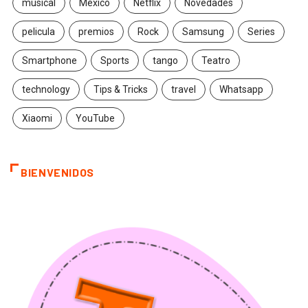
musical
México
Netflix
Novedades
pelicula
premios
Rock
Samsung
Series
Smartphone
Sports
tango
Teatro
technology
Tips & Tricks
travel
Whatsapp
Xiaomi
YouTube
BIENVENIDOS