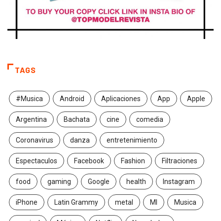
TAGS
#Musica
Android
Aplicaciones
App
Apple
Argentina
Bachata
cine
comedia
Coronavirus
danza
entretenimiento
Espectaculos
Facebook
Fashion
Filtraciones
food
gaming
Google
health
Instagram
iPhone
Latin Grammy
metal
MI
Musica