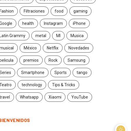
Fashion
Filtraciones
food
gaming
Google
health
Instagram
iPhone
Latin Grammy
metal
MI
Musica
musical
México
Netflix
Novedades
pelicula
premios
Rock
Samsung
Series
Smartphone
Sports
tango
Teatro
technology
Tips & Tricks
travel
Whatsapp
Xiaomi
YouTube
BIENVENIDOS