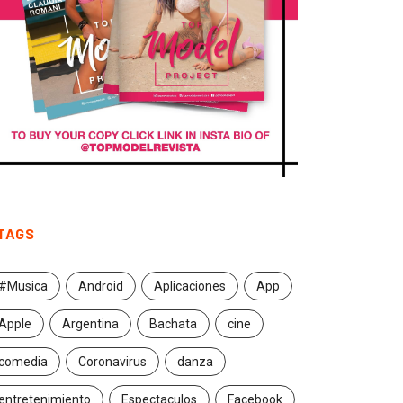
TAGS
#Musica
Android
Aplicaciones
App
Apple
Argentina
Bachata
cine
comedia
Coronavirus
danza
entretenimiento
Espectaculos
Facebook