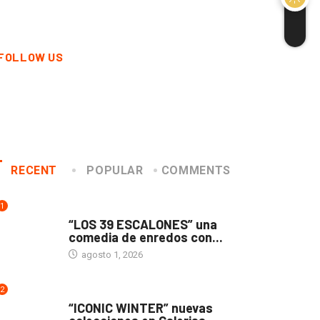
FOLLOW US
RECENT
POPULAR
COMMENTS
1
TEATRO
“LOS 39 ESCALONES” una
comedia de enredos con...
agosto 1, 2026
2
ACTUALIDAD
“ICONIC WINTER” nuevas